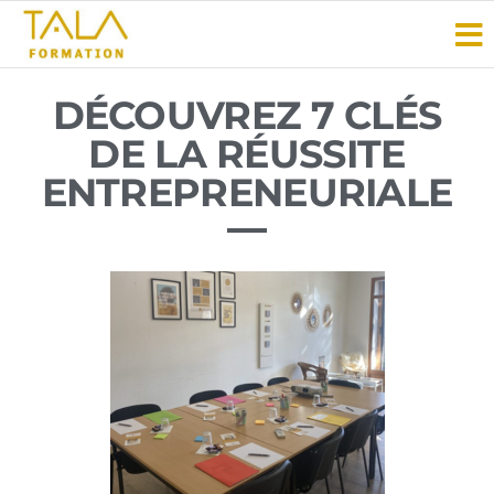
TALA
Vous
avez
Formation
le
savoir-
DÉCOUVREZ 7 CLÉS
faire ?
Faites-
DE LA RÉUSSITE
le
ENTREPRENEURIALE
savoir
!