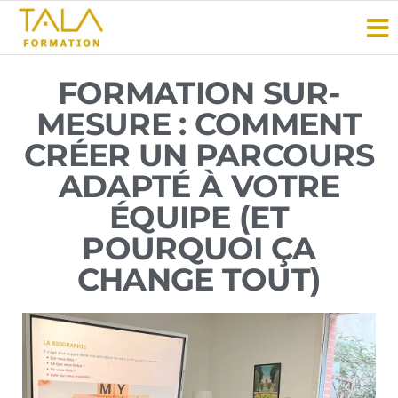
TALA
Vous
avez
Formation
le
savoir-
FORMATION SUR-
faire ?
Faites-
MESURE : COMMENT
le
CRÉER UN PARCOURS
savoir
!
ADAPTÉ À VOTRE
ÉQUIPE (ET
POURQUOI ÇA
CHANGE TOUT)