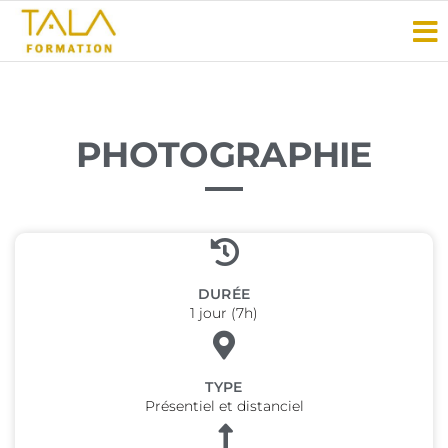
TALA
Vous
avez
Formation
le
savoir-
faire ?
Faites-
PHOTOGRAPHIE
le
savoir
!
DURÉE
1 jour (7h)
TYPE
Présentiel et distanciel