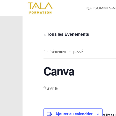
TALA
Vous
QUI SOMMES-N
avez
Formation
le
savoir-
faire ?
Faites-
« Tous les Évènements
le
savoir
!
Cet évènement est passé.
Canva
février 16
Ajouter au calendrier
DÉTAI