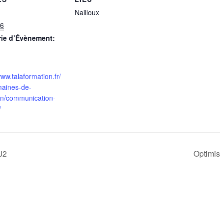
Nailloux
16
rie d’Évènement:
www.talaformation.fr/
aines-de-
on/communication-
/
 J2
Optimis