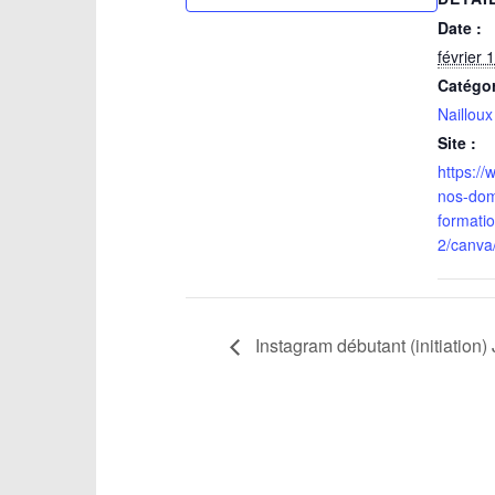
Date :
février 
Catégo
Nailloux
Site :
https://
nos-dom
formati
2/canva
Instagram débutant (initiation)